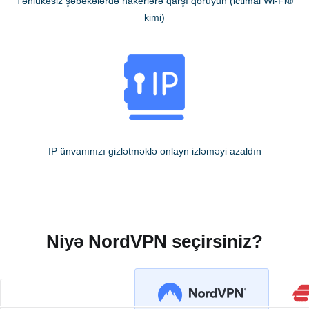
Təhlükəsiz şəbəkələrdə hakerlərə qarşı qoruyun (ictimai Wi-Fi®
kimi)
IP ünvanınızı gizlətməklə onlayn izləməyi azaldın
Niyə NordVPN seçirsiniz?