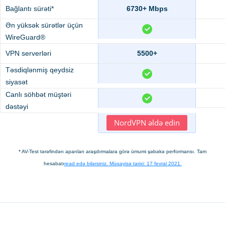
Bağlantı sürəti*
6730+ Mbps
Ən yüksək sürətlər üçün
WireGuard®
VPN serverləri
5500+
Təsdiqlənmiş qeydsiz
siyasət
Canlı söhbət müştəri
dəstəyi
NordVPN əldə edin
* AV-Test tərəfindən aparılan araşdırmalara görə ümumi şəbəkə performansı. Tam
hesabatı
read edə bilərsiniz. Müqayisə tarixi: 17 fevral 2021.