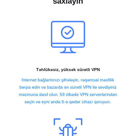
saxlayın
Təhlükəsiz, yüksək sürətli VPN
İnternet bağlantınızı şifrələyin, rəqəmsal məxfilik
bərpa edin və bazarda ən sürətli VPN ilə sevdiyiniz
məzmuna daxil olun. 59 ölkədə VPN serverlərindən
seçin və eyni anda 6-a qədər cihazı qoruyun.