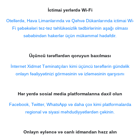
İctimai yerlərdə Wi-Fi
Otellərdə, Hava Limanlarında və Qəhvə Dükanlarında ictimai Wi-
Fi şəbəkələri tez-tez təhlükəsizlik tədbirlərinin aşağı olması
səbəbindən hakerlər üçün mükəmməl hədəfdir.
Üçüncü tərəflərdən qoruyun baxılması
İnternet Xidmət Təminatçıları kimi üçüncü tərəflərin gündəlik
onlayn fəaliyyətinizi görməsinin və izləməsinin qarşısını
Hər yerdə sosial media platformalarına daxil olun
Facebook, Twitter, WhatsApp və daha çox kimi platformalarda
regional və siyasi məhdudiyyətlərdən çəkinin.
Onlayn əyləncə və canlı idmandan həzz alın