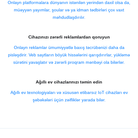
Onlayn platformalara dünyanın istənilən yerindən daxil olsa da,
müəyyən yayımlar, şoular və ya idman tədbirləri çox vaxt
məhdudlaşdırılır.
Cihazınızı zərərli reklamlardan qoruyun
Onlayn reklamlar ümumiyyətlə baxış təcrübənizi daha da
pisləşdirir. Veb saytların böyük hissələrini qarışdırırlar, yükləmə
sürətini yavaşlatır və zərərli proqram mənbəyi ola bilərlər.
Ağıllı ev cihazlarınızı təmin edin
Ağıllı ev texnologiyaları və xüsusən etibarsız IoT cihazları ev
şəbəkələri üçün zəifliklər yarada bilər.