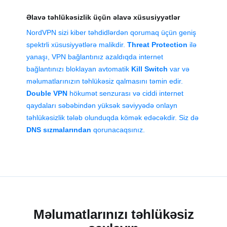
Əlavə təhlükəsizlik üçün əlavə xüsusiyyətlər
NordVPN sizi kiber təhdidlərdən qorumaq üçün geniş
spektrli xüsusiyyətlərə malikdir.
Threat Protection
ilə
yanaşı, VPN bağlantınız azaldıqda internet
bağlantınızı bloklayan avtomatik
Kill Switch
var və
məlumatlarınızın təhlükəsiz qalmasını təmin edir.
Double VPN
hökumət senzurası və ciddi internet
qaydaları səbəbindən yüksək səviyyədə onlayn
təhlükəsizlik tələb olunduqda kömək edəcəkdir. Siz də
DNS sızmalarından
qorunacaqsınız.
Məlumatlarınızı təhlükəsiz