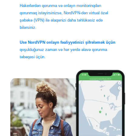
Hakerlərdən qorunma və onlayn monitorinqdən
qorunmaq istəyirsinizsə, NordVPN-dən virtual özəl
şəbəkə (VPN) ilə əlaqənizi daha təhlükəsiz edə
bilərsiniz.
Use NordVPN onlayn fəaliyyətinizi şifrələmək üçün
qoşulduğunuz zaman və hər yerdə əlavə qorunma
təbəqəsi üçün.