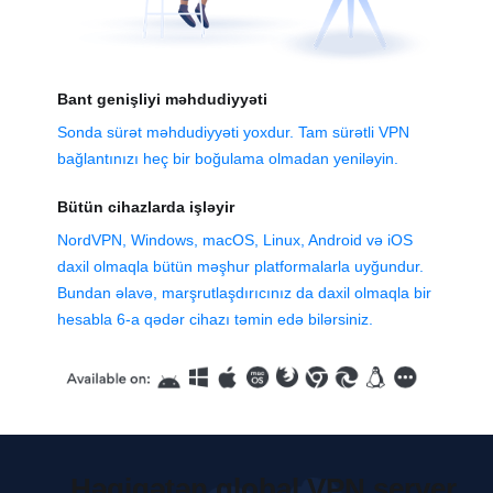
Bant genişliyi məhdudiyyəti
Sonda sürət məhdudiyyəti yoxdur. Tam sürətli VPN
bağlantınızı heç bir boğulama olmadan yeniləyin.
Bütün cihazlarda işləyir
NordVPN, Windows, macOS, Linux, Android və iOS
daxil olmaqla bütün məşhur platformalarla uyğundur.
Bundan əlavə, marşrutlaşdırıcınız da daxil olmaqla bir
hesabla 6-a qədər cihazı təmin edə bilərsiniz.
Həqiqətən qlobal VPN server