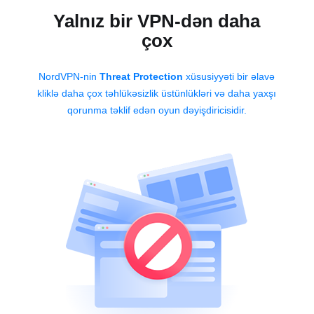
Yalnız bir VPN-dən daha
çox
NordVPN-nin
Threat Protection
xüsusiyyəti bir əlavə
kliklə daha çox təhlükəsizlik üstünlükləri və daha yaxşı
qorunma təklif edən oyun dəyişdiricisidir.