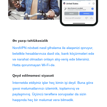
Ən yaxşı təhlükəsizlik
NordVPN növbəti nəsil şifrələmə ilə əlaqənizi qoruyur,
beləliklə hesablarınıza daxil ola, bank köçürmələri edə
və narahat olmadan onlayn alış-veriş edə bilərsiniz.
Hətta qorunmayan Wi-Fi-də.
Qeyd edilməməsi siyasəti
İnternetdə etdiyiniz işlər heç kimin işi deyil. Buna görə
şəxsi məlumatlarınızı izləmirik, toplamırıq və
paylaşmırıq. Üçüncü tərəflərə soruşsalar da sizin
haqqında heç bir məlumat verə bilmədik.