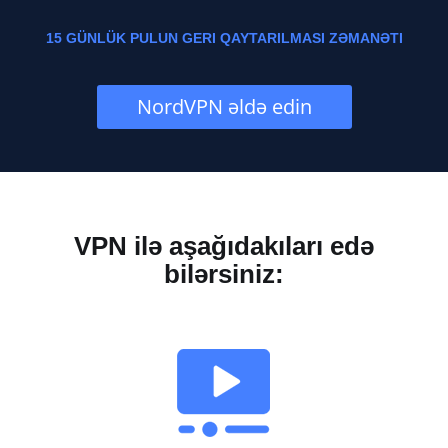
15 GÜNLÜK PULUN GERI QAYTARILMASI ZƏMANƏTI
NordVPN əldə edin
VPN ilə aşağıdakıları edə
bilərsiniz: