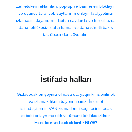
Zəhlətökən reklamları, pop-up və bannerləri bloklayın
və üçüncü tərəf veb saytlarının onlayn fəaliyyətinizi
izləməsini dayandırın. Bütün saytlarda və hər cihazda
daha təhlükəsiz, daha hamar və daha sürətli baxış
təcrübəsindən zövq alın.
İstifadə halları
Gizlədəcək bir şeyiniz olmasa da, yəqin ki, izlənilmək
və izləmək fikrini bəyənmirsiniz. İnternet
istifadəçilərinin VPN xidmətlərini seçməsinin əsas
səbəbi onlayn məxfilik və ümumi təhlükəsizlikdir.
Here konkret səbəblərdir NIYƏ?