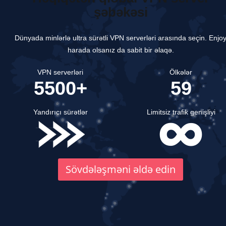
şəbəkəsi
Dünyada minlərlə ultra sürətli VPN serverləri arasında seçin.
Enjo
harada olsanız da sabit bir əlaqə.
VPN serverləri
Ölkələr
5500+
59
Yandırıcı sürətlər
Limitsiz trafik genişliyi
Sövdələşməni əldə edin