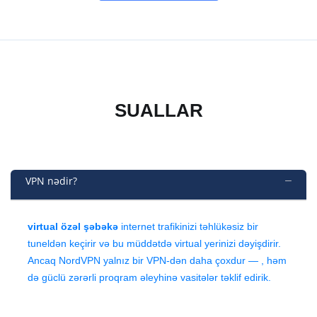
SUALLAR
VPN nədir?
virtual özəl şəbəkə
internet trafikinizi təhlükəsiz bir
tuneldən keçirir və bu müddətdə virtual yerinizi dəyişdirir.
Ancaq NordVPN yalnız bir VPN-dən daha çoxdur — , həm
də güclü zərərli proqram əleyhinə vasitələr təklif edirik.