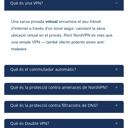
Què és una VPN?
Una xarxa privada
virtual
encamina el seu trànsit
d'internet a través d'un túnel segur, canviant la seva
ubicació virtual en el procés. Però NordVPN és més que
una simple VPN — també oferim potents eines anti-
malware.
Què és el commutador automàtic?
Què és la protecció contra amenaces de NordVPN?
Què és la protecció contra filtracions de DNS?
Què és Double VPN?