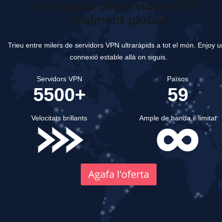
Una xarxa de servidors VPN
realment global
Trieu entre milers de servidors VPN ultraràpids a tot el món.
Enjoy u
connexió estable allà on siguis.
Servidors VPN
Països
5500+
59
Velocitats brillants
Ample de banda il·limitat
Agafa l'oferta