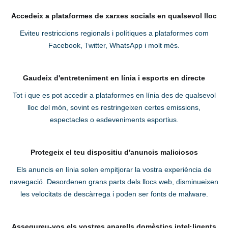
Accedeix a plataformes de xarxes socials en qualsevol lloc
Eviteu restriccions regionals i polítiques a plataformes com
Facebook, Twitter, WhatsApp i molt més.
Gaudeix d'entreteniment en línia i esports en directe
Tot i que es pot accedir a plataformes en línia des de qualsevol
lloc del món, sovint es restringeixen certes emissions,
espectacles o esdeveniments esportius.
Protegeix el teu dispositiu d'anuncis maliciosos
Els anuncis en línia solen empitjorar la vostra experiència de
navegació. Desordenen grans parts dels llocs web, disminueixen
les velocitats de descàrrega i poden ser fonts de malware.
Assegureu-vos els vostres aparells domèstics intel·ligents