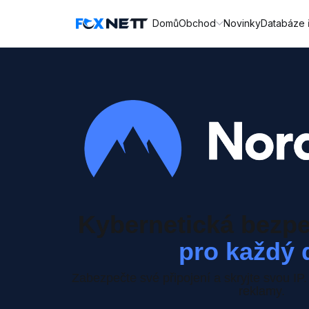
Domů
Obchod
Novinky
Databáze 
Kybernetická bezpe
pro každý 
Zabezpečte své připojení a skryjte svou IP.
reklamy.