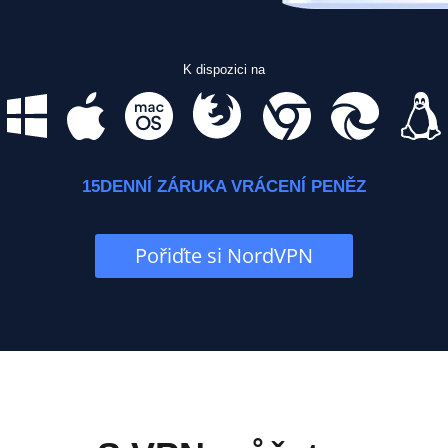
K dispozici na
15DENNÍ ZÁRUKA VRÁCENÍ PENĚZ
Pořiďte si NordVPN