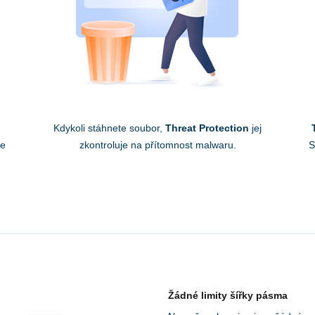
Kdykoli stáhnete soubor,
Threat Protection
jej
je
zkontroluje na přítomnost malwaru.
S
Žádné limity šířky pásma