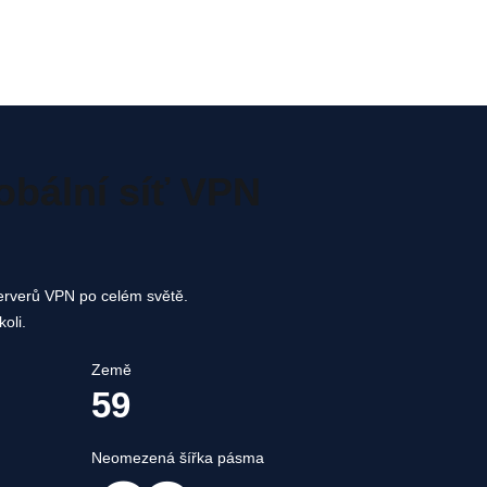
obální síť VPN
 serverů VPN po celém světě.
koli.
Země
59
Neomezená šířka pásma