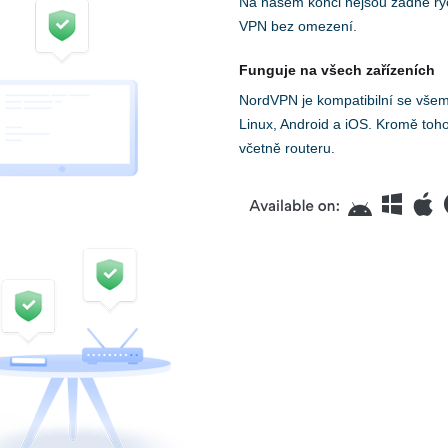
Na našem konci nejsou žádné rych
VPN bez omezení.
Funguje na všech zařízeních
NordVPN je kompatibilní se vše
Linux, Android a iOS. Kromě toh
včetně routeru.