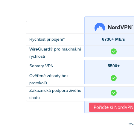
Rychlost připojení*
6730+ Mb/s
WireGuard® pro maximální
rychlosti
Servery VPN
5500+
Ověřené zásady bez
protokolů
Zákaznická podpora živého
chatu
Pořiďte si NordVPN
*Ce