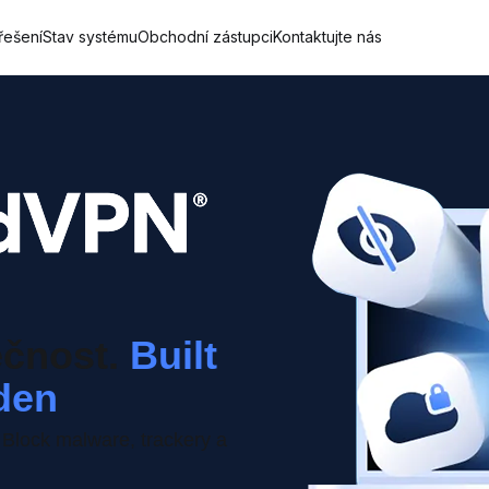
řešení
Stav systému
Obchodní zástupci
Kontaktujte nás
čnost.
Built
den
Block malware, trackery a