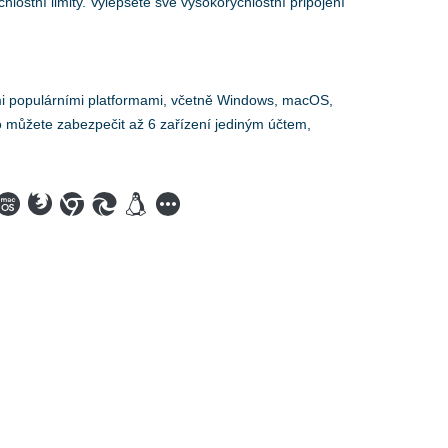
lostní limity. Vylepšete své vysokorychlostní připojení
mi populárními platformami, včetně Windows, macOS,
o můžete zabezpečit až 6 zařízení jediným účtem,