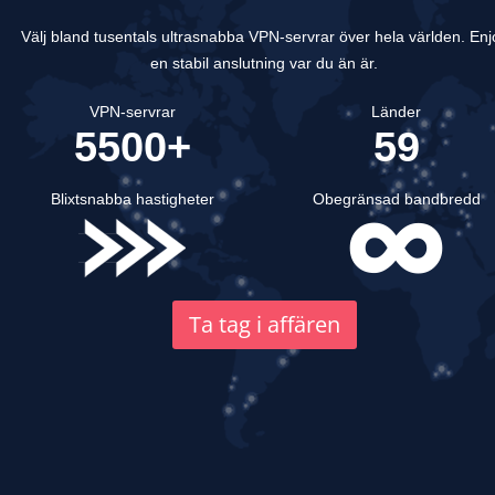
Välj bland tusentals ultrasnabba VPN-servrar över hela världen.
Enj
en stabil anslutning var du än är.
VPN-servrar
Länder
5500+
59
Blixtsnabba hastigheter
Obegränsad bandbredd
Ta tag i affären