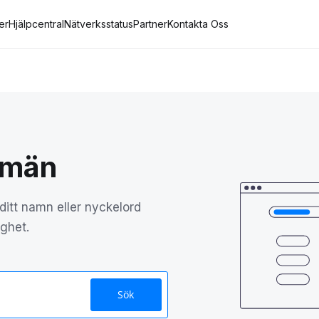
er
Hjälpcentral
Nätverksstatus
Partner
Kontakta Oss
omän
itt namn eller nyckelord
ighet.
Sök